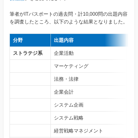
筆者がITパスポートの過去問・計10,000問の出題内容
を調査したところ、以下のような結果となりました。
分野
出題内容
出題
ストラテジ系
企業活動
798
マーケティング
380
法務・法律
817
企業会計
425
システム企画
158
システム戦略
250
経営戦略マネジメント
596