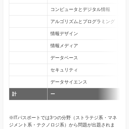
コンピュータとデジタル情報
124
アルゴリズムとプログラミング
105
情報デザイン
35
情報メディア
41
データベース
723
セキュリティ
2,2
データサイエンス
140
計
ー
4,5
※ITパスポートでは3つの分野（ストラテジ系・マネ
ジメント系・テクノロジ系）から問題が出題されま