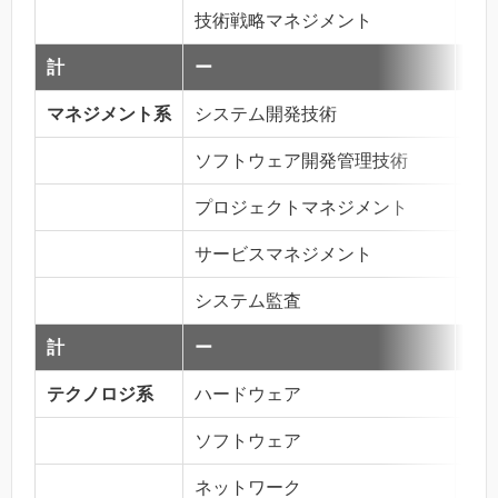
技術戦略マネジメント
76
計
ー
3,5
マネジメント系
システム開発技術
467
ソフトウェア開発管理技術
129
プロジェクトマネジメント
712
サービスマネジメント
473
システム監査
219
計
ー
2,0
テクノロジ系
ハードウェア
48
ソフトウェア
39
ネットワーク
1,0