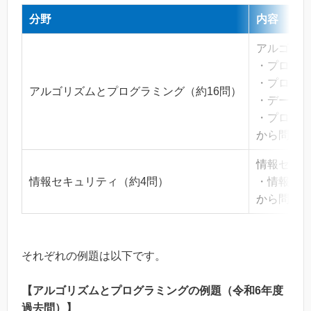
分野
内容
アルゴリ
・プログ
・プログ
アルゴリズムとプログラミング（約16問）
・データ
・プログ
から問題
情報セキ
情報セキュリティ（約4問）
・情報セ
から問題
それぞれの例題は以下です。
【アルゴリズムとプログラミングの例題（令和6年度
過去問）】