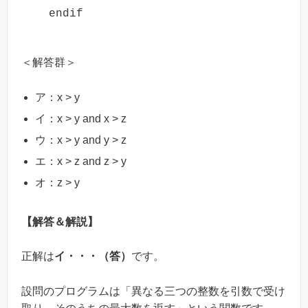
  endif
＜解答群＞
ア：x > y
イ：x > y and x > z
ウ：x > y and y > z
エ：x > z and z > y
オ：z > y
【解答＆解説】
正解は
イ・・・（答）
です。
設問のプログラムは「異なる三つの整数を引数で受け