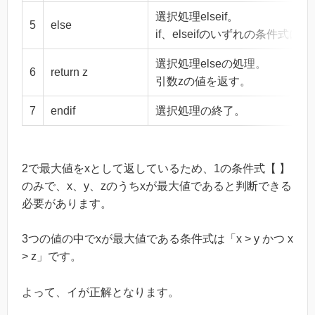
選択処理elseif。
5
else
if、elseifのいずれの条件
選択処理elseの処理。
6
return z
引数zの値を返す。
7
endif
選択処理の終了。
2で最大値をxとして返しているため、1の条件式【 】
のみで、x、y、zのうちxが最大値であると判断できる
必要があります。
3つの値の中でxが最大値である条件式は「x > y かつ x
> z」です。
よって、イが正解となります。