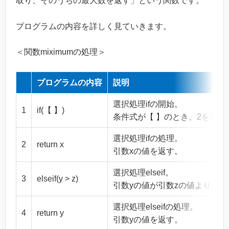
取り、そのうちの最大数を返す」という関数です。
プログラムの内容を詳しく見ていきます。
＜関数miximumの処理＞
プログラムの内容
説明
選択処理ifの開始。
1
if(【 】)
条件式が【 】のとき、2を実行
選択処理ifの処理。
2
return x
引数xの値を返す。
選択処理elseif。
3
elseif(y > z)
引数yの値が引数zの値よりも
選択処理elseifの処理。
4
return y
引数yの値を返す。